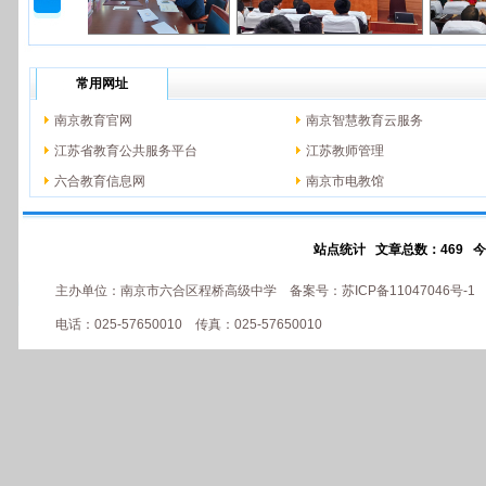
常用网址
南京教育官网
南京智慧教育云服务
江苏省教育公共服务平台
江苏教师管理
六合教育信息网
南京市电教馆
站点统计 文章总数：469 今日
主办单位：南京市六合区程桥高级中学
备案号：苏ICP备11047046号-1
电话：025-57650010 传真：025-57650010