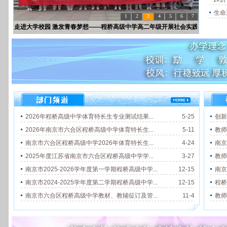
生命
2026年程桥高级中学体育特长生专业测试结果...
5-25
创新
2026年南京市六合区程桥高级中学体育特长生...
5-11
教师
南京市六合区程桥高级中学2026年体育特长生...
4-24
南京
2025年度江苏省南京市六合区程桥高级中学学...
3-27
教师
南京市2025-2026学年度第一学期程桥高级中学...
12-15
南京
南京市2024-2025学年度第二学期程桥高级中学...
12-15
程桥
南京市六合区程桥高级中学教材、教辅征订及管...
11-4
教师