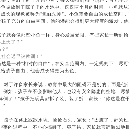
故事：鱼缸里的十几条小鱼，每天都得到精心照料，可几年过
小鱼被放到了院子里的水池中。仅仅两个月的时间，小鱼就从
好成长的现象被称为
鱼缸法则
。小鱼需要自由的成长空间，
“
”
给孩子充分的自由空间，他的潜能会得到更大程度的激发，他
孩子就会像那些小鱼一样，身心发展受限。有些家长一听到给
不上天了？
”
吗？
”
入社会迟早被教训！
”
当然是一种
相对的自由
，在安全范围内、一定规则下，尽可
“
”
上给孩子自由，他会成长得更为出色。
对于许多家长来说，教育中最大的阻
碍不是别的，而是他
。例如：孩子在不会影响他人，也没有安全隐患的空地上尽
摔倒了！
孩子把玩具都拆了装、装了拆，家长：
你这是在
”
“
。
”
孩子在路上踩踩水坑、捡捡石头，家长：
太脏了，赶紧过
“
些事的过程中，不小心搞砸了、犯了错，家长就言辞激烈地