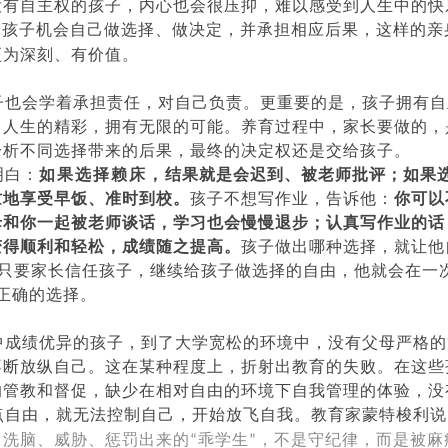
没有自主权的孩子，内心也会很压抑，难以感受到人生中的快
给孩子机会自己做选择、做决定，并承担相应后果，这样的亲
更为深刻、有价值。
子也会学着承担责任，对自己负责。更重要的是，孩子拥有自
出人生的精彩，拥有无限的可能。养育过程中，家长要做的，
分析不同选择带来的后果，最终的决定权还是交给孩子。
明白：
如果选择赖床，结果就是会迟到、被老师批评；如果
忙地享受早饭、准时到校。
孩子不想写作业，告诉他：
你可以
母和你一起被老师谈话，学习也会慢慢退步；认真写作业的话
变得顺利和轻松，成绩随之提高。
孩子做出哪种选择，就让他
只要家长信任孩子，继续给孩子做选择的自由，他就会在一
正确的选择。
中成绩优异的孩子，到了大学宽松的环境中，没有父母严格的
不断放纵自己。这在某种程度上，折射出教育的失败。在这些
的管教和督促，缺少在相对自由的环境下自我管理的体验，没
点自由，就无法控制自己，开始放飞自我。教育家蒙特梭利说
、洗脑、威胁、惩罚出来的
乖学生
，不是守纪律，而是被麻
“
”