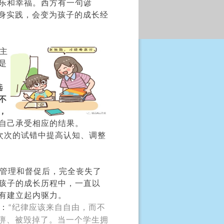
乐和幸福。西方有一句谚
身实践，会变为孩子的成长经
主
是
选
不
，
自己承受相应的结果。
次次的试错中提高认知、调整
管理和督促后，完全丧失了
孩子的成长历程中，一直以
有建立起内驱力。
：
纪律应该来自自由，而不
“
痹、被毁掉了。当一个学生拥