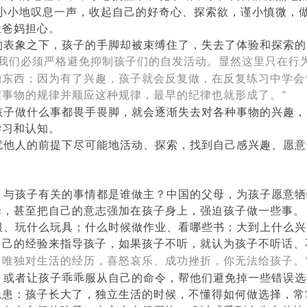
小小地叹息一声，收起自己的好奇心、探索欲，谨小慎微，
让爸妈担心。
的表象之下，孩子的手脚却被束缚住了，失去了体验和探索的
我们必须严格避免抑制孩子们的自发活动。显然这里只在行
的东西；因为有了兴趣，孩子就会反复做，在反复练习中学会
握事物的规律并顺应这种规律，最早的纪律也就形成了。
”
孩子做什么事都畏手畏脚，就会逐渐失去对各种事物的兴趣，
学习和认知。
扰他人的前提下尽可能地活动、探索，找到自己感兴趣、愿意
，与孩子有关的事情都是谁做主？中国的父母，为孩子愿意牺
择，甚至把自己的意志强加在孩子身上，强迫孩子做一些事。
服、玩什么玩具；什么时候做作业、看哪些书；大到上什么兴
自己的经验来指导孩子，如果孩子不听，就认为孩子不听话、
，唯独对生活的经历，喜怒哀乐、成功挫折，你无法给孩子。
，或者让孩子乖乖服从自己的命令，帮他们避免掉一些错误选
隐患：孩子长大了，独立生活的时候，不懂得如何做选择，常