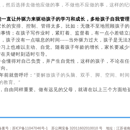
人，然后选择去做他应做的事，不做他不应做的事，这样的纪
能一直让外驱力来驱动孩子的学习和成长，多给孩子自我管理
家长的安排、控制、管得太多。比如：无微不至地照顾孩子的
的事情；在孩子写作业时，紧盯着、监督着，有一点小差错立
白，孩子没有一点喘息的时间
当外驱力过大，孩子是无法
······
学习上也难以主动、自觉。随着孩子年龄的增长，家长要减少
需在关键时刻适时引导。
子会懂得对自己负责，并产生自觉性，这样的孩子，不论在任
方向。
年前就曾呼吁：
要解放孩子的头脑、双手、脚、空间、时间
“
的教育。
”
，自由同样重要。做有远见的父母，就请在以上三个方面给
备案号：苏ICP备11047046号-1
苏公网安备 32011602010010 号
地址：江苏省南