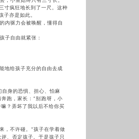
去，小鱼始终只有三寸长。
三寸疯狂地长到了一尺。这种
孩子亦是如此。
的内驱力会被唤醒，懂得自
孩子自由就紧张
：
能地给孩子充分的自由去成
们自身的恐惧、担心、怕麻
情奔跑，家长：
别跑呀，小
“
干嘛？弄坏了我以后不给你买
来，不许碰。
孩子在学着做
”
批评、否定孩子。于是孩子只