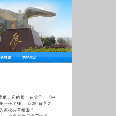
家长频道
党的生活
7
家庭。它的根，在父母。《中
第一任老师。
双减
背景之
“
”
的家校共育氛围？