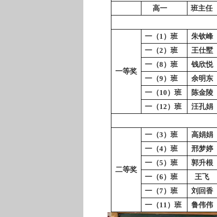
高一
班主任
一（
1）班
朱钦峰
一（
2）班
王仕墅
一（
8）班
钱欣悦
一等奖
一（
9）班
余明东
一（
10）班
陈金陵
一（
12）班
汪孔娟
一（
3）班
高娟娟
一（
4）班
邢梦婷
一（
5）班
郭升根
二等奖
一（
6）班
王飞
一（
7）班
刘回香
一（
11）班
鲁伟伟