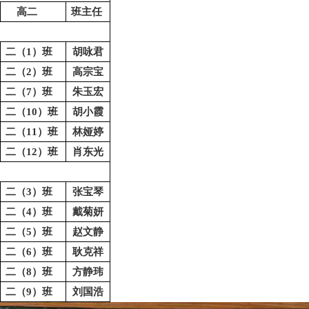
高二
班主任
二（
1）班
胡咏君
二（
2）班
高宗宝
二（
7）班
朱玉宏
二（
10）班
胡小霞
二（
11）班
林娅婷
二（
12）班
肖东光
二（
3）班
张宝琴
二（
4）班
戴菊妍
二（
5）班
赵文静
二（
6）班
耿克祥
二（
8）班
方静玮
二（
9）班
刘国浩