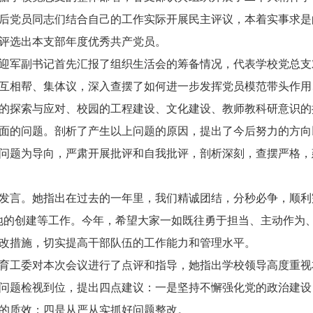
后党员同志们结合自己的工作实际开展民主评议，本着实事求是
评选出本支部年度优秀共产党员。
迎军副书记首先汇报了组织生活会的筹备情况，代表学校党总支对
互相帮、集体议，深入查摆了如何进一步发挥党员模范带头作用
的探索与应对、校园的工程建设、文化建设、教师教科研意识的
面的问题。剖析了产生以上问题的原因，提出了今后努力的方向
问题为导向，严肃开展批评和自我批评，剖析深刻，查摆严格，
发言。她指出在过去的一年里，我们精诚团结，分秒必争，顺利完
地的创建等工作。今年，希望大家一如既往勇于担当、主动作为
改措施，切实提高干部队伍的工作能力和管理水平。
育工委对本次会议进行了点评和指导，她指出学校领导高度重视
问题检视到位，提出四点建议：一是坚持不懈强化党的政治建设
的质效；四是从严从实抓好问题整改。