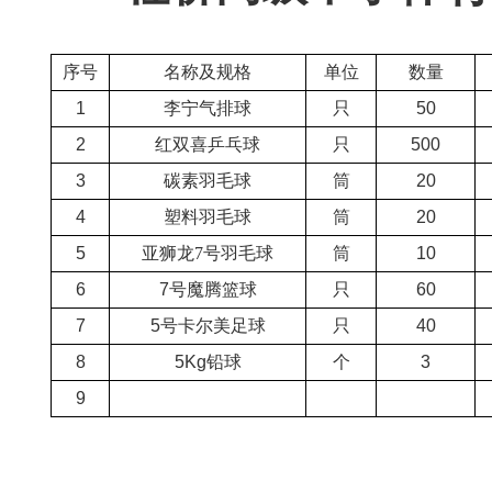
序号
名称及规格
单位
数量
1
李宁气排球
只
50
2
红双喜乒乓球
只
500
3
碳素羽毛球
筒
20
4
塑料羽毛球
筒
20
5
亚狮龙
7号羽毛球
筒
10
6
7号魔腾篮球
只
60
7
5号卡尔美足球
只
40
8
5Kg铅球
个
3
9