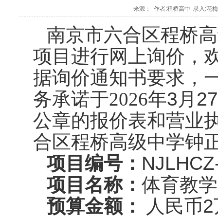
来源： 作者:程桥高中 录入:花梅 发布
南京市六合区程桥高
项目
进行网上询价，
据询价通知书要求，
务承诺于
2026年
3
月
27
公章的报价表和营业
合区程桥高级中学钟
项目编号：
NJLHCZ
项目名称：
体育教学
预算金额：
人民币
2